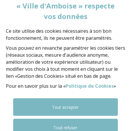
« Ville d'Amboise » respecte
vos données
Votre message
Ce site utilise des cookies nécessaires à son bon
fonctionnement, ils ne peuvent être paramétrés.
Vous pouvez en revanche paramétrer les cookies tiers
(réseaux sociaux, mesure d'audience anonyme,
amélioration de votre expérience utilisateur) ou
VALIDATION
(OBLIGATOIRE)
modifier vos choix à tout moment en cliquant sur le
lien «Gestion des Cookies» situé en bas de page.
Pour en savoir plus sur la «
Politique de Cookies
»
Pour valider le formulaire, sélectionnez les
3 premiers caractères
de la série.
Tout accepter
(obligatoire)
La
clé
T
Z
S
Q
G
4
B
Z
Tout refuser
de