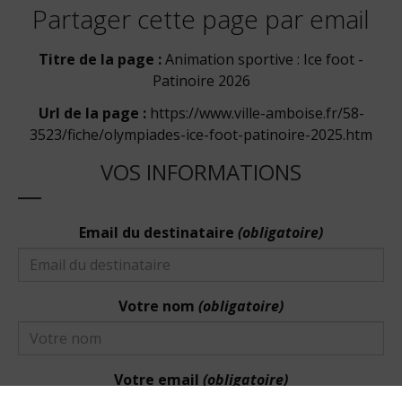
Partager cette page par email
Titre de la page :
Animation sportive : Ice foot -
Patinoire 2026
Url de la page :
https://www.ville-amboise.fr/58-
3523/fiche/olympiades-ice-foot-patinoire-2025.htm
VOS INFORMATIONS
Email du destinataire
(obligatoire)
Votre nom
(obligatoire)
Votre email
(obligatoire)