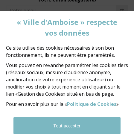
« Ville d'Amboise » respecte
Votre message
vos données
Ce site utilise des cookies nécessaires à son bon
fonctionnement, ils ne peuvent être paramétrés.
Vous pouvez en revanche paramétrer les cookies tiers
(réseaux sociaux, mesure d'audience anonyme,
VALIDATION
(OBLIGATOIRE)
amélioration de votre expérience utilisateur) ou
modifier vos choix à tout moment en cliquant sur le
lien «Gestion des Cookies» situé en bas de page.
Pour valider le formulaire, sélectionnez les
Pour en savoir plus sur la «
Politique de Cookies
»
1 premiers caractères
et les
3 derniers
caractères
de la série.
Tout accepter
(obligatoire)
La