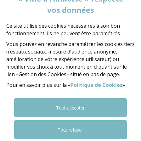
vos données
Votre message
Ce site utilise des cookies nécessaires à son bon
fonctionnement, ils ne peuvent être paramétrés.
Vous pouvez en revanche paramétrer les cookies tiers
(réseaux sociaux, mesure d'audience anonyme,
amélioration de votre expérience utilisateur) ou
VALIDATION
(OBLIGATOIRE)
modifier vos choix à tout moment en cliquant sur le
lien «Gestion des Cookies» situé en bas de page.
Pour en savoir plus sur la «
Politique de Cookies
»
Pour valider le formulaire, sélectionnez les
3 derniers caractères
de la série.
Tout accepter
(obligatoire)
La
clé
E
S
1
3
C
7
F
1
Tout refuser
de
validation