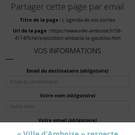
Partager cette page par email
Titre de la page :
L'agenda de vos sorties
Url de la page :
https://www.ville-amboise.fr/58-
4114/fiche/exposition-ambacia-la-gauloise.htm
VOS INFORMATIONS
Email du destinataire
(obligatoire)
Votre nom
(obligatoire)
Votre email
(obligatoire)
« Ville d'Amboise » respecte