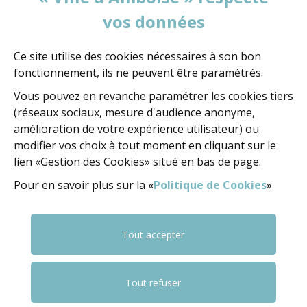
vos données
Votre message
Ce site utilise des cookies nécessaires à son bon
fonctionnement, ils ne peuvent être paramétrés.
Vous pouvez en revanche paramétrer les cookies tiers
(réseaux sociaux, mesure d'audience anonyme,
amélioration de votre expérience utilisateur) ou
VALIDATION
(OBLIGATOIRE)
modifier vos choix à tout moment en cliquant sur le
lien «Gestion des Cookies» situé en bas de page.
Pour en savoir plus sur la «
Politique de Cookies
»
Pour valider le formulaire, sélectionnez les
4 premiers caractères
de la série.
Tout accepter
(obligatoire)
La
clé
K
W
T
M
J
H
7
I
Tout refuser
de
validation