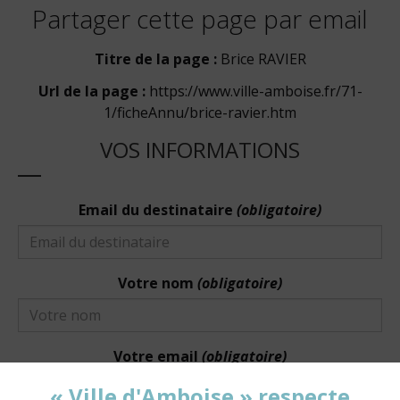
Partager cette page par email
Titre de la page :
Brice RAVIER
Url de la page :
https://www.ville-amboise.fr/71-
1/ficheAnnu/brice-ravier.htm
VOS INFORMATIONS
Email du destinataire
(obligatoire)
Votre nom
(obligatoire)
Votre email
(obligatoire)
« Ville d'Amboise » respecte