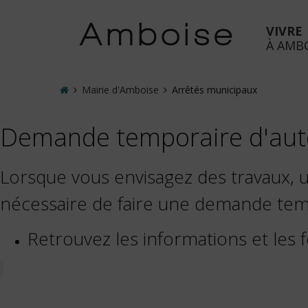
Accéder
au
Amboise
VIVRE
menu
À AMB
Accéder
au
contenu
Accueil
Mairie d'Amboise
Arrêtés municipaux
Accéder
à
Demande temporaire d'autor
la
recherche
Lorsque vous envisagez des travaux, 
Accéder
à
nécessaire de faire une demande tempo
la
page
Retrouvez les informations et les
de
contact