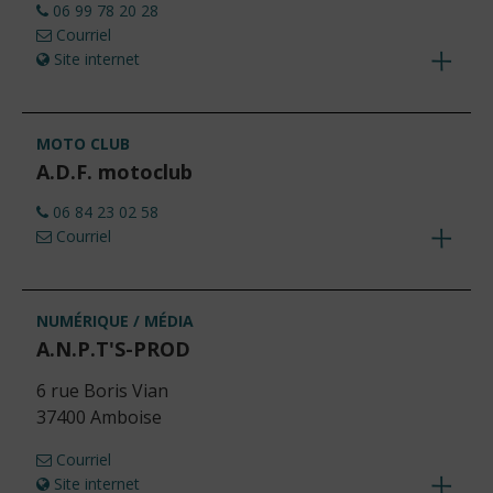
06 99 78 20 28
Courriel
Site internet
Voir
les
détails
MOTO CLUB
A.D.F. motoclub
06 84 23 02 58
Courriel
Voir
les
détails
NUMÉRIQUE / MÉDIA
A.N.P.T'S-PROD
6 rue Boris Vian
37400 Amboise
Courriel
Site internet