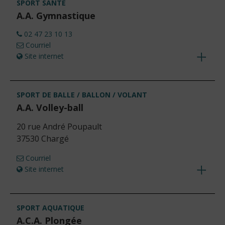
SPORT SANTÉ
A.A. Gymnastique
02 47 23 10 13
Courriel
Site internet
Voir
les
détails
SPORT DE BALLE / BALLON / VOLANT
A.A. Volley-ball
20 rue André Poupault
37530 Chargé
Courriel
Site internet
Voir
les
détails
SPORT AQUATIQUE
A.C.A. Plongée