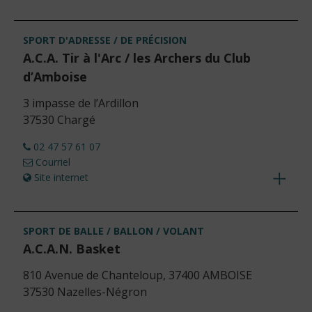
Voir
les
détails
SPORT D'ADRESSE / DE PRÉCISION
A.C.A. Tir à l'Arc / les Archers du Club
d’Amboise
3 impasse de l’Ardillon
37530 Chargé
02 47 57 61 07
Courriel
Site internet
Voir
les
détails
SPORT DE BALLE / BALLON / VOLANT
A.C.A.N. Basket
810 Avenue de Chanteloup, 37400 AMBOISE
37530 Nazelles-Négron