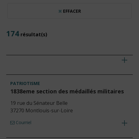
EFFACER
174
résultat(s)
Voir
les
détails
PATRIOTISME
1838eme section des médaillés militaires
19 rue du Sénateur Belle
37270 Montlouis-sur-Loire
Courriel
Voir
les