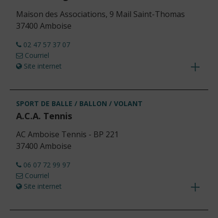
Maison des Associations, 9 Mail Saint-Thomas
37400 Amboise
02 47 57 37 07
Courriel
Site internet
Voir
les
détails
SPORT DE BALLE / BALLON / VOLANT
A.C.A. Tennis
AC Amboise Tennis - BP 221
37400 Amboise
06 07 72 99 97
Courriel
Site internet
Voir
les