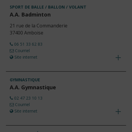
détails
SPORT DE BALLE / BALLON / VOLANT
A.A. Badminton
21 rue de la Commanderie
37400 Amboise
06 51 33 62 83
Courriel
Site internet
Voir
les
détails
GYMNASTIQUE
A.A. Gymnastique
02 47 23 10 13
Courriel
Site internet
Voir
les
détails