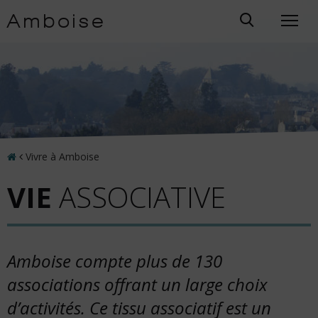
Accéder
Amboise
Rechercher
au
Affic
dans
menu
le
le
Accéder
men
site
au
mobi
contenu
Accéder
à
la
Accueil
Vivre à Amboise
recherche
Accéder
VIE
ASSOCIATIVE
à
la
page
Mis
de
à
Amboise compte plus de 130
contact
jour
associations offrant un large choix
le
:
d’activités. Ce tissu associatif est un