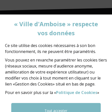
« Ville d'Amboise » respecte
vos données
MAIRIE D'AMBOISE
60, rue de la Concorde
BP 247 - 37402 Amboise Cedex
Ce site utilise des cookies nécessaires à son bon
fonctionnement, ils ne peuvent être paramétrés.
02 47 23 47 23
Vous pouvez en revanche paramétrer les cookies tiers
(réseaux sociaux, mesure d'audience anonyme,
amélioration de votre expérience utilisateur) ou
NOUS ÉCRIRE
modifier vos choix à tout moment en cliquant sur le
lien «Gestion des Cookies» situé en bas de page.
Pour en savoir plus sur la «
Politique de Cookies
»
NOUS SUIVRE
FACEBOOK
FACEBOOK
YOUTUBE
Tout accepter