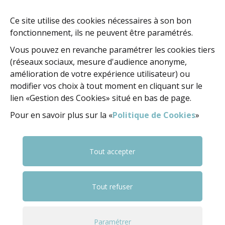
60, rue de la Concorde
BP 247 - 37402 Amboise Cedex
Ce site utilise des cookies nécessaires à son bon
fonctionnement, ils ne peuvent être paramétrés.
02 47 23 47 23
Vous pouvez en revanche paramétrer les cookies tiers
(réseaux sociaux, mesure d'audience anonyme,
amélioration de votre expérience utilisateur) ou
NOUS ÉCRIRE
modifier vos choix à tout moment en cliquant sur le
lien «Gestion des Cookies» situé en bas de page.
Pour en savoir plus sur la «
Politique de Cookies
»
NOUS SUIVRE
FACEBOOK
FACEBOOK
YOUTUBE
Tout accepter
Tout refuser
© 2018 Ville d'Amboise
Mentions légales
Politique Cookies
Gestion cookies
Paramétrer