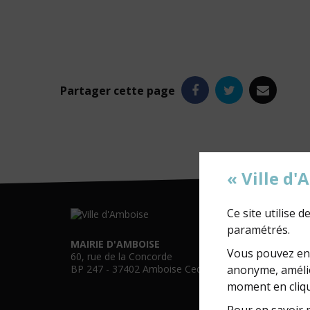
Facebook
Twitter
e-
Partager
cette page
mail
« Ville d
Ce site utilise 
paramétrés.
MAIRIE D'AMBOISE
Vous pouvez en 
60, rue de la Concorde
anonyme, amélio
BP 247 - 37402 Amboise Cedex
moment en cliqu