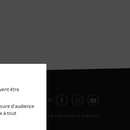
vent être
NOUS SUIVRE
FACEBOOK
FACEBOOK
YOUTUBE
esure d'audience
x à tout