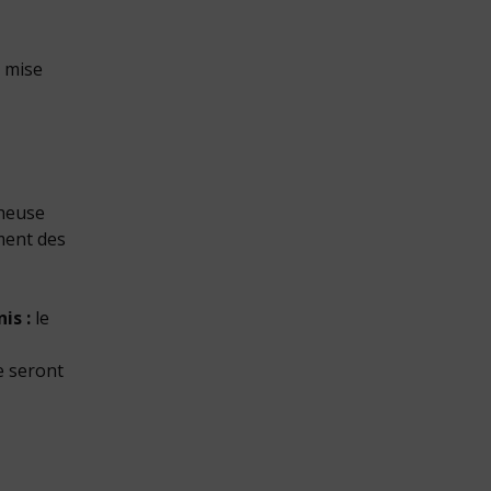
, mise
cheuse
mment des
is :
le
e seront