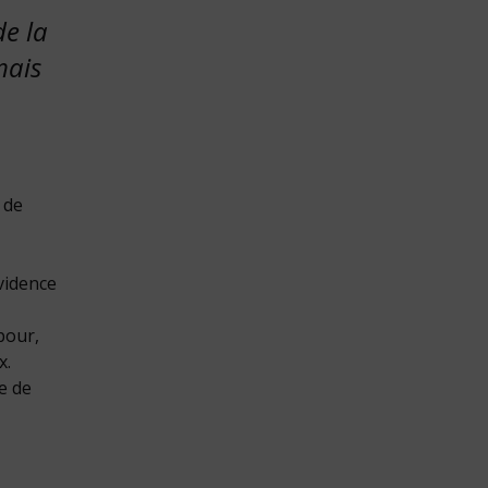
e la
mais
 de
vidence
pour,
x.
e de