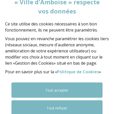
« Ville d'Amboise » respecte
vos données
MAIRIE D'AMBOISE
60, rue de la Concorde
BP 247 - 37402 Amboise Cedex
Ce site utilise des cookies nécessaires à son bon
fonctionnement, ils ne peuvent être paramétrés.
02 47 23 47 23
Vous pouvez en revanche paramétrer les cookies tiers
(réseaux sociaux, mesure d'audience anonyme,
amélioration de votre expérience utilisateur) ou
NOUS ÉCRIRE
modifier vos choix à tout moment en cliquant sur le
lien «Gestion des Cookies» situé en bas de page.
Pour en savoir plus sur la «
Politique de Cookies
»
NOUS SUIVRE
FACEBOOK
FACEBOOK
YOUTUBE
Tout accepter
Tout refuser