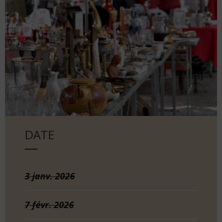
DATE
3
janv.
2026
7
févr.
2026