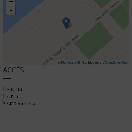
+
d'Or
37400
-
Amboise
©
Plan-interactif
, Contributeurs d'
OpenStreetMap
ACCÈS
ÎLE D'OR
Île d'Or
37400 Amboise