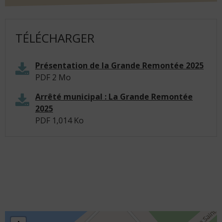
TÉLÉCHARGER
Présentation de la Grande Remontée 2025
PDF
2 Mo
Arrêté municipal : La Grande Remontée
2025
PDF
1,014 Ko
Île
Localiser