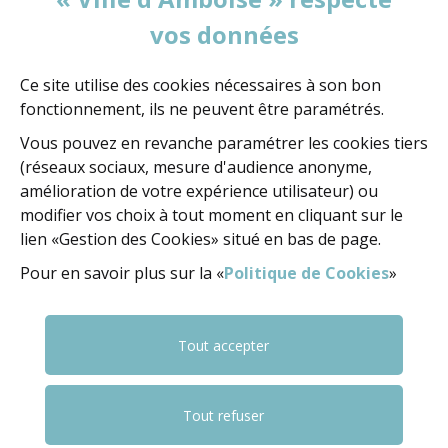
vos données
MAIRIE D'AMBOISE
60, rue de la Concorde
BP 247 - 37402 Amboise Cedex
Ce site utilise des cookies nécessaires à son bon
fonctionnement, ils ne peuvent être paramétrés.
02 47 23 47 23
Vous pouvez en revanche paramétrer les cookies tiers
(réseaux sociaux, mesure d'audience anonyme,
amélioration de votre expérience utilisateur) ou
NOUS ÉCRIRE
modifier vos choix à tout moment en cliquant sur le
lien «Gestion des Cookies» situé en bas de page.
Pour en savoir plus sur la «
Politique de Cookies
»
NOUS SUIVRE
FACEBOOK
FACEBOOK
YOUTUBE
Tout accepter
Tout refuser