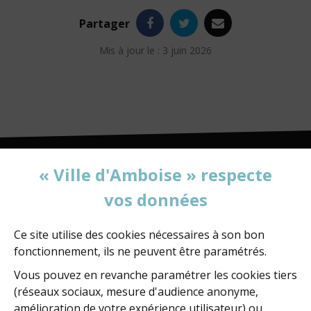
Facebook
Twitter
e-
Partager
mail
Mis à jour le : 3 juin 2026
« Ville d'Amboise » respecte
vos données
MAIRIE D'AMBOISE
60, rue de la Concorde
BP 247 - 37402 Amboise Cedex
Ce site utilise des cookies nécessaires à son bon
fonctionnement, ils ne peuvent être paramétrés.
02 47 23 47 23
Vous pouvez en revanche paramétrer les cookies tiers
(réseaux sociaux, mesure d'audience anonyme,
amélioration de votre expérience utilisateur) ou