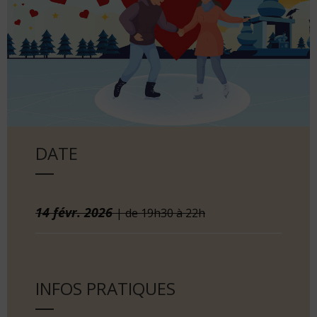
DATE
14
févr.
2026
| de 19h30 à 22h
INFOS PRATIQUES