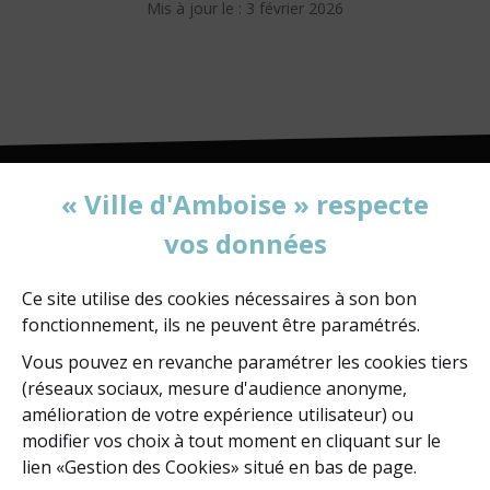
mail
Mis à jour le : 3 février 2026
« Ville d'Amboise » respecte
vos données
MAIRIE D'AMBOISE
60, rue de la Concorde
BP 247 - 37402 Amboise Cedex
Ce site utilise des cookies nécessaires à son bon
fonctionnement, ils ne peuvent être paramétrés.
02 47 23 47 23
Vous pouvez en revanche paramétrer les cookies tiers
(réseaux sociaux, mesure d'audience anonyme,
amélioration de votre expérience utilisateur) ou
NOUS ÉCRIRE
modifier vos choix à tout moment en cliquant sur le
lien «Gestion des Cookies» situé en bas de page.