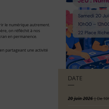
rir le numérique autrement.
re, on réfléchit à nos
écran en permanence.
en partageant une activité
DATE
20
juin
2026
| De 10