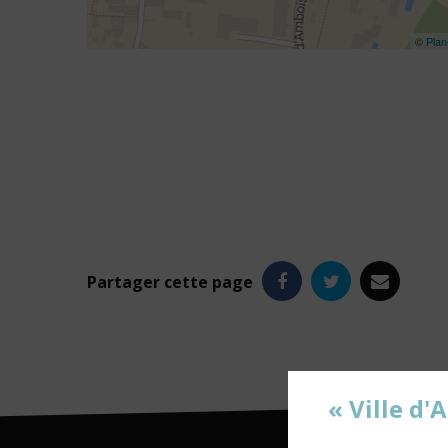
©
Plan-
Facebook
Twitter
e-
Partager
cette page
mail
« Ville d