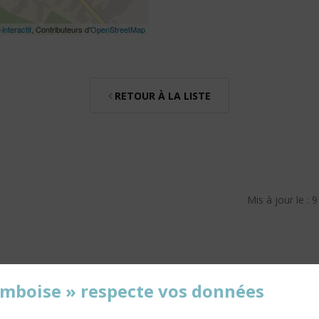
interactif
, Contributeurs d'
OpenStreetMap
RETOUR À LA LISTE
Mis à jour le : 
'Amboise » respecte vos données