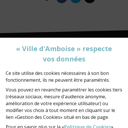
mail
« Ville d'Amboise » respecte
vos données
MAIRIE D'AMBOISE
60, rue de la Concorde
BP 247 - 37402 Amboise Cedex
Ce site utilise des cookies nécessaires à son bon
fonctionnement, ils ne peuvent être paramétrés.
02 47 23 47 23
Vous pouvez en revanche paramétrer les cookies tiers
(réseaux sociaux, mesure d'audience anonyme,
amélioration de votre expérience utilisateur) ou
NOUS ÉCRIRE
modifier vos choix à tout moment en cliquant sur le
lien «Gestion des Cookies» situé en bas de page.
Pour en savoir plus sur la «
Politique de Cookies
»
NOUS SUIVRE
FACEBOOK
FACEBOOK
YOUTUBE