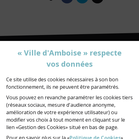
mail
« Ville d'Amboise » respecte
vos données
MAIRIE D'AMBOISE
60, rue de la Concorde
BP 247 - 37402 Amboise Cedex
Ce site utilise des cookies nécessaires à son bon
fonctionnement, ils ne peuvent être paramétrés.
02 47 23 47 23
Vous pouvez en revanche paramétrer les cookies tiers
(réseaux sociaux, mesure d'audience anonyme,
amélioration de votre expérience utilisateur) ou
NOUS ÉCRIRE
modifier vos choix à tout moment en cliquant sur le
lien «Gestion des Cookies» situé en bas de page.
Pour en savoir plus sur la «
Politique de Cookies
»
NOUS SUIVRE
FACEBOOK
FACEBOOK
YOUTUBE