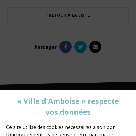
RETOUR À LA LISTE
Facebook
Twitter
e-
Partager
mail
« Ville d'Amboise » respecte
vos données
MAIRIE D'AMBOISE
60, rue de la Concorde
BP 247 - 37402 Amboise Cedex
Ce site utilise des cookies nécessaires à son bon
fonctionnement, ils ne peuvent être paramétrés.