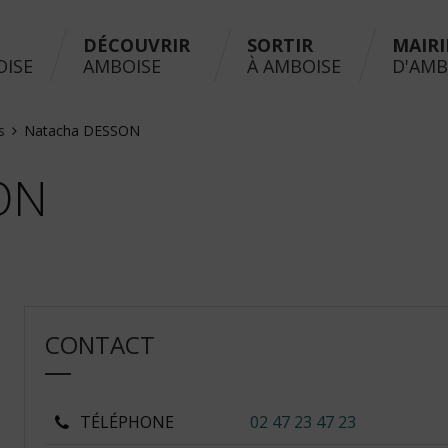
DÉCOUVRIR
SORTIR
MAIRI
OISE
AMBOISE
À AMBOISE
D'AMB
us
Natacha DESSON
ON
CONTACT
TÉLÉPHONE
02 47 23 47 23