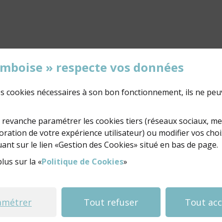
'Amboise » respecte vos données
des cookies nécessaires à son bon fonctionnement, ils ne peu
02 47 23 47 23
NOUS ÉCRIRE
revanche paramétrer les cookies tiers (réseaux sociaux, m
ration de votre expérience utilisateur) ou modifier vos choi
ant sur le lien «Gestion des Cookies» situé en bas de page.
lus sur la «
Politique de Cookies
»
amétrer
Tout refuser
Tout ac
© 2018 Ville d'Ambois