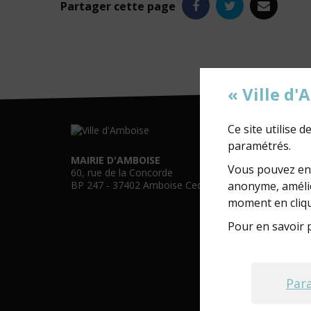
Facebook
Twitter
e-
Partager
cette page
mail
« Ville d
Ce site utilise 
paramétrés.
MAIRIE D'AMBOISE
Vous pouvez en 
60, rue de la Concorde
anonyme, amélio
BP 247 - 37402 Amboise Cedex
moment en cliqu
Pour en savoir p
Par