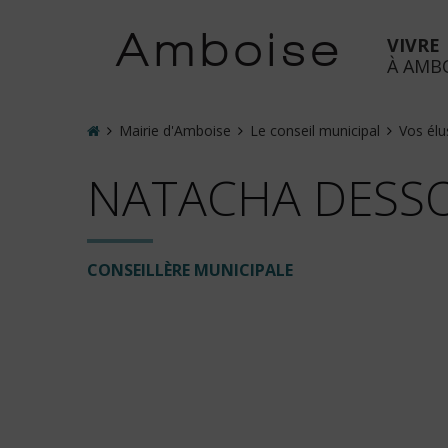
Accéder
au
Amboise
VIVRE
menu
À AMB
Accéder
au
contenu
Accueil
Mairie d'Amboise
Le conseil municipal
Vos él
Accéder
NATACHA DESS
à
la
recherche
Accéder
CONSEILLÈRE MUNICIPALE
à
la
page
de
contact