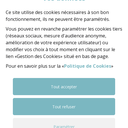
MAIRIE D'AMBOISE
60, rue de la Concorde
BP 247 - 37402 Amboise Cedex
Ce site utilise des cookies nécessaires à son bon
fonctionnement, ils ne peuvent être paramétrés.
02 47 23 47 23
Vous pouvez en revanche paramétrer les cookies tiers
(réseaux sociaux, mesure d'audience anonyme,
amélioration de votre expérience utilisateur) ou
NOUS ÉCRIRE
modifier vos choix à tout moment en cliquant sur le
lien «Gestion des Cookies» situé en bas de page.
Pour en savoir plus sur la «
Politique de Cookies
»
NOUS SUIVRE
FACEBOOK
FACEBOOK
YOUTUBE
Tout accepter
Tout refuser
© 2018 Ville d'Amboise
Mentions légales
Politique Cookies
Gestion cookies
Paramétrer