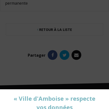
permanente
RETOUR À LA LISTE
Facebook
Twitter
e-
Partager
mail
« Ville d'Amboise » respecte
vos données