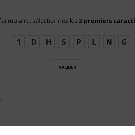
 formulaire, sélectionnez les
3 premiers caract
1
D
H
S
P
L
N
G
VALIDER
25