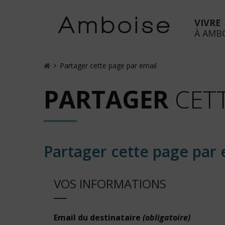
Accéder
au
Amboise
VIVRE
menu
À AMB
Accéder
au
contenu
Accueil
Partager cette page par email
Accéder
PARTAGER
CETT
à
la
recherche
Accéder
à
Partager cette page par 
la
page
de
VOS INFORMATIONS
contact
Email du destinataire
(obligatoire)