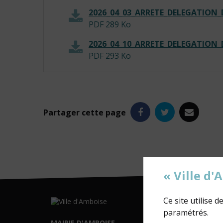
2026_04_03_ARRETE_DELEGATIO
PDF
289 Ko
2026_04_10_ARRETE_DELEGATION
PDF
293 Ko
Facebook
Twitter
e-
Partager
cette page
mail
« Ville d
Ce site utilise 
paramétrés.
MAIRIE D'AMBOISE