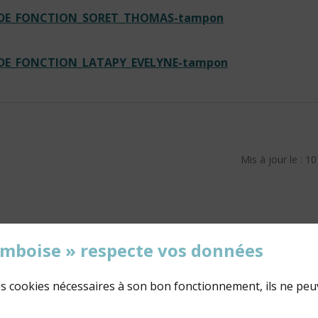
N_DE_FONCTION_SORET_THOMAS-tampon
_DE_FONCTION_LATAPY_EVELYNE-tampon
Mis à jour le : 1
'Amboise » respecte vos données
des cookies nécessaires à son bon fonctionnement, ils ne peu
02 47 23 47 23
NOUS ÉCRIRE