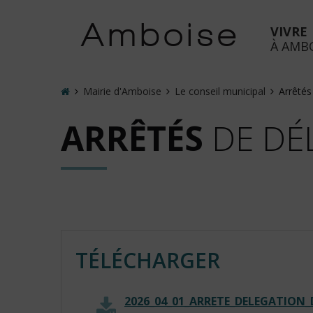
Accéder
au
Amboise
VIVRE
menu
À AMB
Accéder
au
contenu
Accueil
Mairie d'Amboise
Le conseil municipal
Arrêtés
Accéder
ARRÊTÉS
DE DÉ
à
la
recherche
Accéder
à
la
page
de
TÉLÉCHARGER
contact
2026_04_01_ARRETE_DELEGATIO