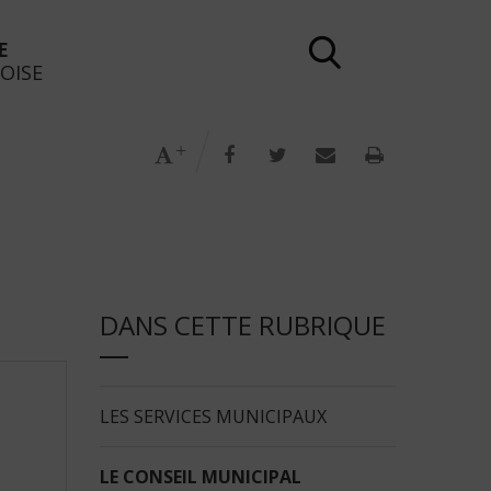
E
Rechercher
OISE
dans
le
site
Modifier la taille du texte
Partager sur Facebook
Partager sur Twitter
Partager par e-m
Imprimer l
DANS CETTE RUBRIQUE
LES SERVICES MUNICIPAUX
LE CONSEIL MUNICIPAL