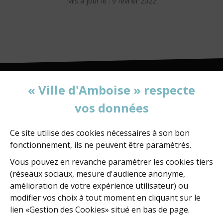
mail
Mis à jour le : 9 février 2022
« Ville d'Amboise » respecte
vos données
MAIRIE D'AMBOISE
60, rue de la Concorde
BP 247 - 37402 Amboise Cedex
Ce site utilise des cookies nécessaires à son bon
fonctionnement, ils ne peuvent être paramétrés.
02 47 23 47 23
Vous pouvez en revanche paramétrer les cookies tiers
(réseaux sociaux, mesure d'audience anonyme,
amélioration de votre expérience utilisateur) ou
NOUS ÉCRIRE
modifier vos choix à tout moment en cliquant sur le
lien «Gestion des Cookies» situé en bas de page.