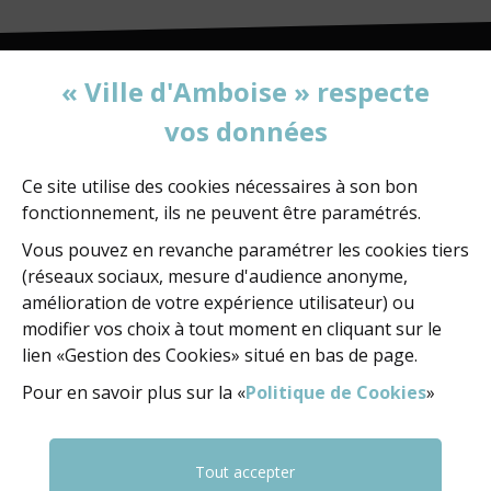
« Ville d'Amboise » respecte
vos données
MAIRIE D'AMBOISE
60, rue de la Concorde
BP 247 - 37402 Amboise Cedex
Ce site utilise des cookies nécessaires à son bon
fonctionnement, ils ne peuvent être paramétrés.
02 47 23 47 23
Vous pouvez en revanche paramétrer les cookies tiers
(réseaux sociaux, mesure d'audience anonyme,
amélioration de votre expérience utilisateur) ou
NOUS ÉCRIRE
modifier vos choix à tout moment en cliquant sur le
lien «Gestion des Cookies» situé en bas de page.
Pour en savoir plus sur la «
Politique de Cookies
»
NOUS SUIVRE
FACEBOOK
FACEBOOK
YOUTUBE
Tout accepter