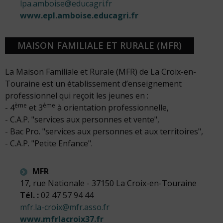
lpa.amboise@educagri.fr
www.epl.amboise.educagri.fr
MAISON FAMILIALE ET RURALE (MFR)
La Maison Familiale et Rurale (MFR) de La Croix-en-
Touraine est un établissement d’enseignement
professionnel qui reçoit les jeunes en :
ème
ème
- 4
et 3
à orientation professionnelle,
- C.A.P. "services aux personnes et vente",
- Bac Pro. "services aux personnes et aux territoires",
- C.A.P. "Petite Enfance".
MFR
17, rue Nationale - 37150 La Croix-en-Touraine
Tél. :
02 47 57 94 44
mfr.la-croix@mfr.asso.fr
www.mfrlacroix37.fr