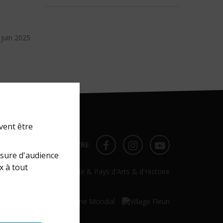
6 juin 2025
vent être
NOUS SUIVRE
FACEBOOK
FACEBOOK
YOUTUBE
esure d'audience
x à tout