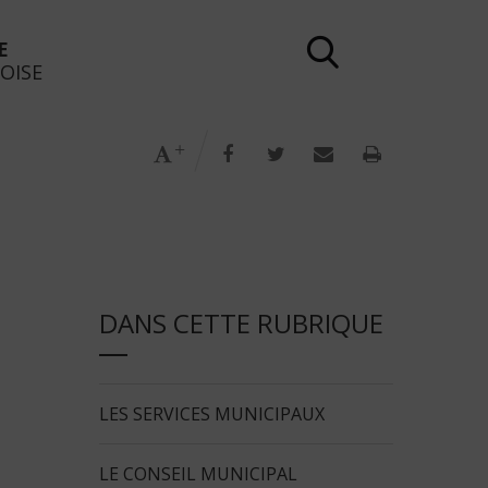
E
Rechercher
OISE
dans
le
site
Modifier la taille du texte
Partager sur Facebook
Partager sur Twitter
Partager par e-m
Imprimer l
DANS CETTE RUBRIQUE
LES SERVICES MUNICIPAUX
LE CONSEIL MUNICIPAL