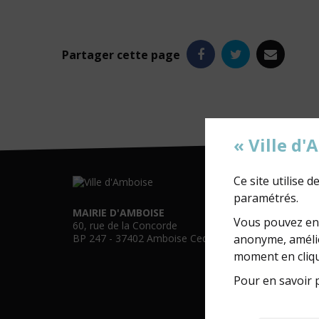
Facebook
Twitter
e-
Partager
cette page
mail
« Ville d
Ce site utilise 
paramétrés.
MAIRIE D'AMBOISE
Vous pouvez en 
60, rue de la Concorde
anonyme, amélio
BP 247 - 37402 Amboise Cedex
moment en cliqu
Pour en savoir p