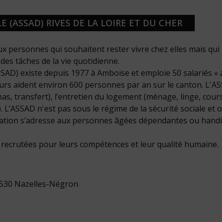
E (ASSAD) RIVES DE LA LOIRE ET DU CHER
ux personnes qui souhaitent rester vivre chez elles mais qui
des tâches de la vie quotidienne.
SSAD) existe depuis 1977 à Amboise et emploie 50 salariés « 
tours aident environ 600 personnes par an sur le canton. L'A
epas, transfert), l’entretien du logement (ménage, linge, cour
L’ASSAD n'est pas sous le régime de la sécurité sociale et o
ociation s’adresse aux personnes âgées dépendantes ou hand
 recrutées pour leurs compétences et leur qualité humaine.
37530 Nazelles-Négron