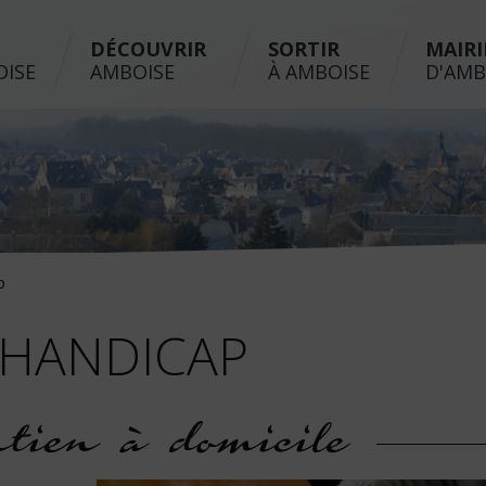
DÉCOUVRIR
SORTIR
MAIRI
OISE
AMBOISE
À AMBOISE
D'AMB
p
 HANDICAP
tien à domicile