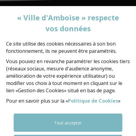
« Ville d'Amboise » respecte
vos données
MAIRIE D'AMBOISE
60, rue de la Concorde
BP 247 - 37402 Amboise Cedex
Ce site utilise des cookies nécessaires à son bon
fonctionnement, ils ne peuvent être paramétrés.
02 47 23 47 23
Vous pouvez en revanche paramétrer les cookies tiers
(réseaux sociaux, mesure d'audience anonyme,
amélioration de votre expérience utilisateur) ou
NOUS ÉCRIRE
modifier vos choix à tout moment en cliquant sur le
lien «Gestion des Cookies» situé en bas de page.
Pour en savoir plus sur la «
Politique de Cookies
»
NOUS SUIVRE
FACEBOOK
FACEBOOK
YOUTUBE
Tout accepter