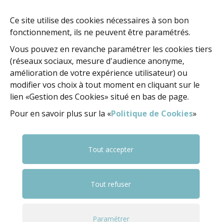
60, rue de la Concorde
BP 247 - 37402 Amboise Cedex
Ce site utilise des cookies nécessaires à son bon
fonctionnement, ils ne peuvent être paramétrés.
02 47 23 47 23
Vous pouvez en revanche paramétrer les cookies tiers
(réseaux sociaux, mesure d'audience anonyme,
amélioration de votre expérience utilisateur) ou
NOUS ÉCRIRE
modifier vos choix à tout moment en cliquant sur le
lien «Gestion des Cookies» situé en bas de page.
Pour en savoir plus sur la «
Politique de Cookies
»
NOUS SUIVRE
FACEBOOK
FACEBOOK
YOUTUBE
Tout accepter
Tout refuser
© 2018 Ville d'Amboise
Mentions légales
Politique Cookies
Gestion cookies
Paramétrer