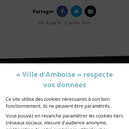
Facebook
Twitter
e-
Partager
mail
Mis à jour le : 5 janvier 2026
« Ville d'Amboise » respecte
vos données
MAIRIE D'AMBOISE
60, rue de la Concorde
BP 247 - 37402 Amboise Cedex
Ce site utilise des cookies nécessaires à son bon
fonctionnement, ils ne peuvent être paramétrés.
02 47 23 47 23
Vous pouvez en revanche paramétrer les cookies tiers
(réseaux sociaux, mesure d'audience anonyme,