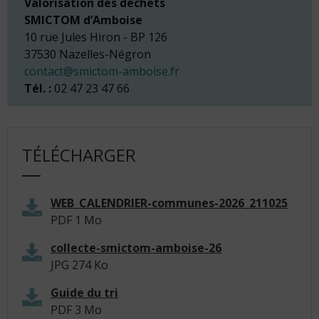
Valorisation des déchets
SMICTOM d’Amboise
10 rue Jules Hiron - BP 126
37530 Nazelles-Négron
contact@smictom-amboise.fr
Tél. :
02 47 23 47 66
TÉLÉCHARGER
WEB_CALENDRIER-communes-2026_211025
PDF
1 Mo
collecte-smictom-amboise-26
JPG
274 Ko
Guide du tri
PDF
3 Mo